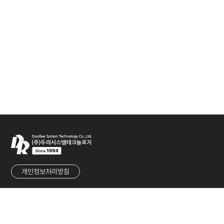
개인정보처리방침
회사명
㈜두리시스템테크놀로지
대표
유군재
사업자등록번호
215-86-80901
주소
경기도 성남시 중원구 둔촌대로 457번길 27 (우림라이온스밸리 1차 1117호)
TEL
031-737-2233
FAX
031-737-2236
E-MAIL
sales@dooreesystem.com