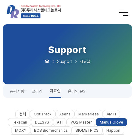
Support
Support
자료실
자료실
공지사항
갤러리
온라인 문의
전체
OptiTrack
Xsens
Markerless
AMTI
Tekscan
DELSYS
ATI
VO2 Master
Manus Glove
MOXY
BOB Biomechanics
BIOMETRICS
Haption