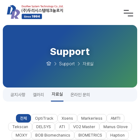
Support
Support
자료실
자료실
공지사항
갤러리
온라인 문의
전체
OptiTrack
Xsens
Markerless
AMTI
Tekscan
DELSYS
ATI
VO2 Master
Manus Glove
MOXY
BOB Biomechanics
BIOMETRICS
Haption