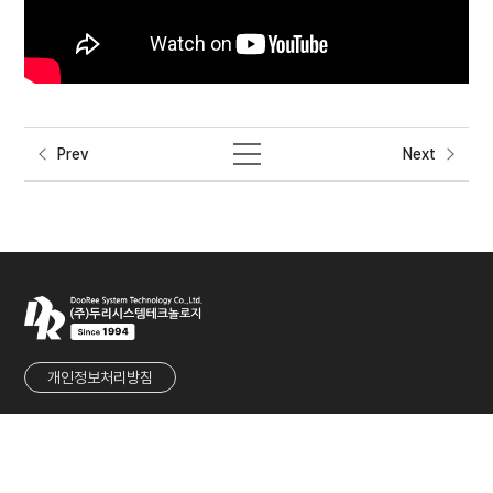
Prev
Next
개인정보처리방침
회사명
㈜두리시스템테크놀로지
대표
유군재
사업자등록번호
215-86-80901
주소
경기도 성남시 중원구 둔촌대로 457번길 27 (우림라이온스밸리 1차 1117호)
TEL
031-737-2233
FAX
031-737-2236
E-MAIL
sales@dooreesystem.com