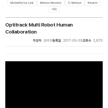
Motekforce Link
Motion Monitor
C-Motion
Kinarm
기타
Optitrack Multi Robot Human
Collaboration
작성자
관리자
등록일
2017-05-05
조회수
2,670