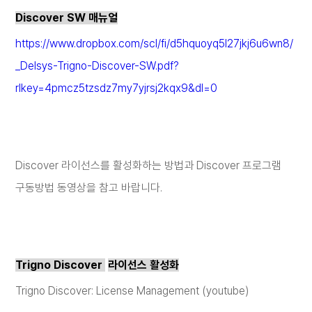
Discover SW
매뉴얼
https://www.dropbox.com/scl/fi/d5hquoyq5l27jkj6u6wn8/
_Delsys-Trigno-Discover-SW.pdf?
rlkey=4pmcz5tzsdz7my7yjrsj2kqx9&dl=0
Discover
라이선스를 활성화하는 방법과
Discover
프로그램
구동방법 동영상을 참고 바랍니다
.
Trigno Discover
라이선스 활성화
Trigno Discover: License Management (youtube)