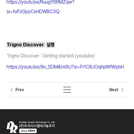
https://youtu.be/RuugY6RMZqw?
si=foPzGpyCxHDWBC3Q
Trigno Discover
실행
Trigno Discover : Getting started (youtube)
https://youtu.be/9n_SDMiEm6U?si=Fr1C8JOqhpWfWybH
Prev
Next