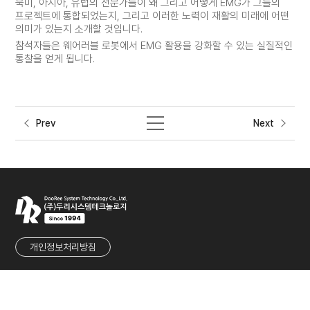
북미, 아시아, 유럽의 전문가들이 왜 그리고 어떻게 EMG가 그들의
프로젝트에 통합되었는지, 그리고 이러한 노력이 재활의 미래에 어떤
의미가 있는지 소개할 것입니다.
참석자들은 웨어러블 로봇에서 EMG 활용을 강화할 수 있는 실질적인
통찰을 얻게 됩니다.
Prev
Next
개인정보처리방침
회사명
㈜두리시스템테크놀로지
대표
유군재
사업자등록번호
215-86-80901
주소
경기도 성남시 중원구 둔촌대로 457번길 27 (우림라이온스밸리 1차 1117호)
TEL
031-737-2233
FAX
031-737-2236
E-MAIL
sales@dooreesystem.com