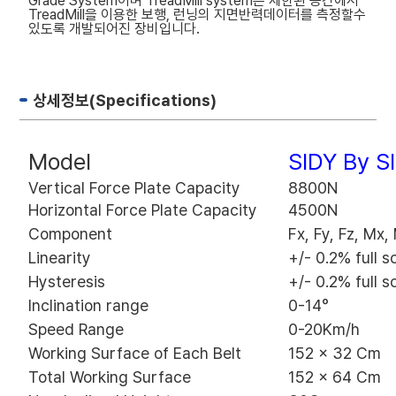
Grade System이며 TreadMill system은 제한된 공간에서
TreadMill을 이용한 보행, 런닝의 지면반력데이터를 측정할수
있도록 개발되어진 장비입니다.
상세정보(Specifications)
Model
SIDY By S
Vertical Force Plate Capacity
8800N
Horizontal Force Plate Capacity
4500N
Component
Fx, Fy, Fz, Mx,
Linearity
+/- 0.2% full s
Hysteresis
+/- 0.2% full s
Inclination range
0-14°
Speed Range
0-20Km/h
Working Surface of Each Belt
152 x 32 Cm
Total Working Surface
152 x 64 Cm