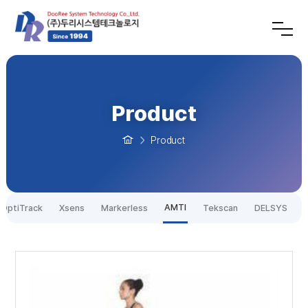
Product
Product
AMTI
OptiTrack
Xsens
Markerless
Tekscan
DELSYS