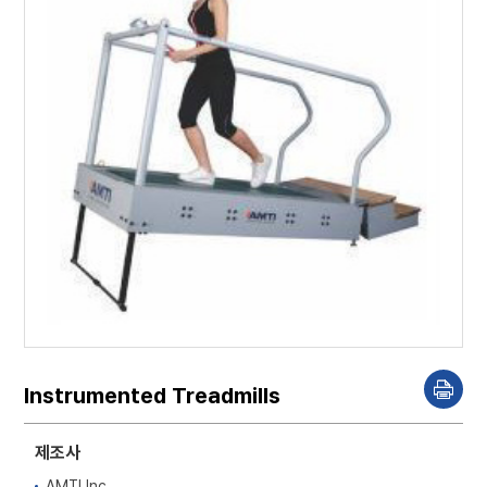
Instrumented Treadmills
P
r
i
n
제조사
t
AMTI Inc,.