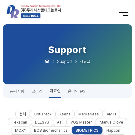
Support
Support
자료실
자료실
공지사항
갤러리
온라인 문의
전체
OptiTrack
Xsens
Markerless
AMTI
Tekscan
DELSYS
ATI
VO2 Master
Manus Glove
MOXY
BOB Biomechanics
BIOMETRICS
Haption