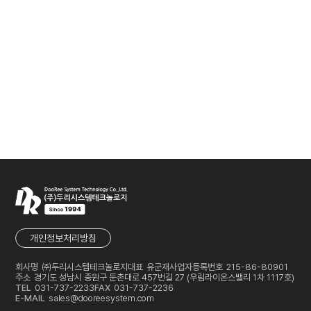
개인정보처리방침
회사명
㈜두리시스템테크놀로지
대표
유군재
사업자등록번호
215-86-80901
주소
경기도 성남시 중원구 둔촌대로 457번길 27 (우림라이온스밸리 1차 1117호)
TEL
031-737-2233
FAX
031-737-2236
E-MAIL
sales@dooreesystem.com