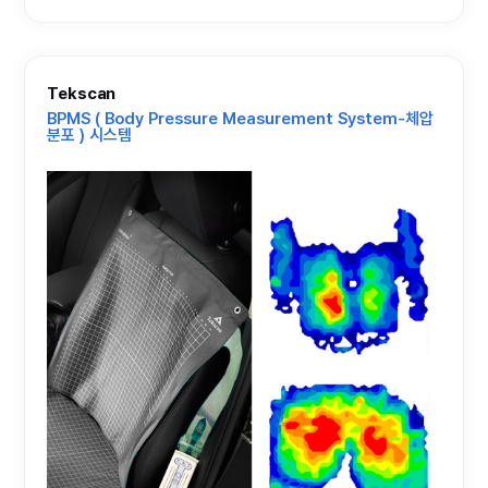
Tekscan
BPMS ( Body Pressure Measurement System-체압
분포 ) 시스템