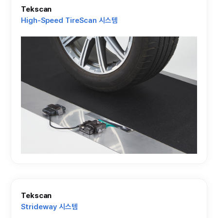
Tekscan
High-Speed TireScan 시스템
Tekscan
Strideway 시스템