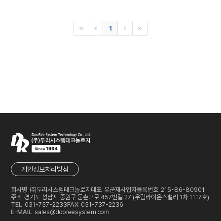
1
개인정보처리방침
회사명
㈜두리시스템테크놀로지
대표
유군재
사업자등록번호
215-86-80901
주소
경기도 성남시 중원구 둔촌대로 457번길 27 (우림라이온스밸리 1차 1117호)
TEL
031-737-2233
FAX
031-737-2236
E-MAIL
sales@dooreesystem.com