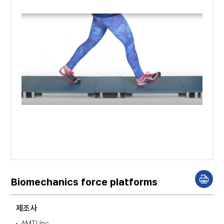
Biomechanics force platforms
P
r
i
n
제조사
t
AMTI Inc,.