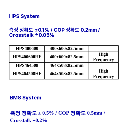
HPS System
측정 정확도
±0.1% / COP 정확도 0.2mm /
Crosstalk
±0.05%
HPS400600
400x600x82.5mm
High
HPS400600HF
400x600x82.5mm
Frequency
HPS464508
464x508x82.5mm
High
HPS464508HF
464x508x82.5mm
Frequency
BMS System
0.5% / COP
0.5mm /
측정
정확도
±
정확도
Crosstalk
0.2%
±