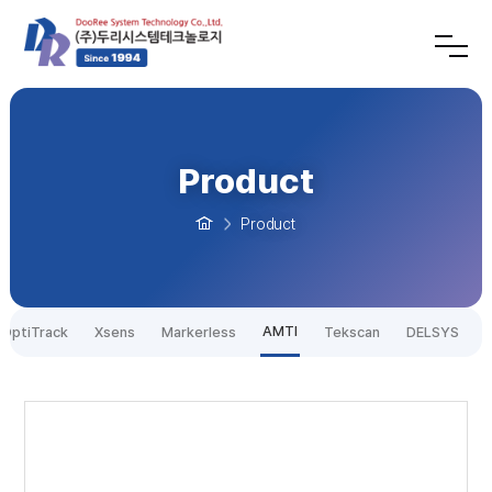
Product
Product
AMTI
OptiTrack
Xsens
Markerless
Tekscan
DELSYS