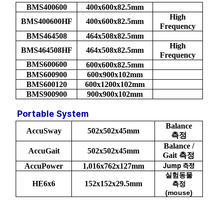
BMS400600
400x600x82.5mm
High
BMS400600HF
400x600x82.5mm
Frequency
BMS464508
464x508x82.5mm
High
BMS464508HF
464x508x82.5mm
Frequency
BMS600600
600x600x82.5mm
BMS600900
600x900x102mm
BMS600120
600x1200x102mm
BMS900900
900x900x102mm
Portable System
Balance
AccuSway
502x502x45mm
측정
Balance /
AccuGait
502x502x45mm
Gait 측정
AccuPower
1,016x762x127mm
Jump 측정
실험동물
HE6x6
152x152x29.5mm
측정
(mouse)