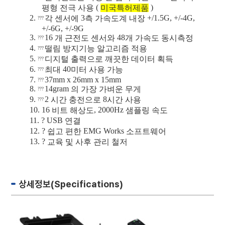
(
)
평형 전극 사용
미국특허제품
2.
3
+/1.5G, +/-4G,
각 센서에
측 가속도계 내장
???
+/-6G, +/-9G
3.
16
48
개 근전도 센서와
개 가속도 동시측정
???
4.
떨림 방지기능 알고리즘 적용
???
5.
디지털 출력으로 깨끗한 데이터 획득
???
6.
40
최대
미터 사용 가능
???
7.
37mm x 26mm x 15mm
???
8.
14gram
의 가장 가벼운 무게
???
9.
2
8
시간 충전으로
시간 사용
???
10.
16
, 2000Hz
비트 해상도
샘플링 속도
11.
?
USB
연결
12.
?
EMG Works
쉽고 편한
소프트웨어
13.
?
교육 및 사후 관리 철저
상세정보(Specifications)