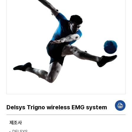
Delsys Trigno wireless EMG system
P
r
i
n
제조사
t
DELSYS