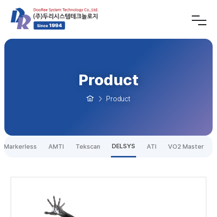
Product
Product
DELSYS
Markerless
AMTI
Tekscan
ATI
VO2 Master