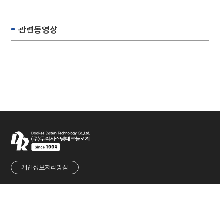
관련동영상
개인정보처리방침
회사명
㈜두리시스템테크놀로지
대표
유군재
사업자등록번호
215-86-80901
주소
경기도 성남시 중원구 둔촌대로 457번길 27 (우림라이온스밸리 1차 1117호)
TEL
031-737-2233
FAX
031-737-2236
E-MAIL
sales@dooreesystem.com