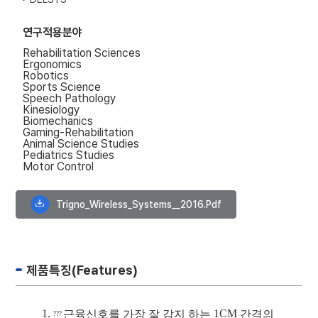
연구적용분야
Rehabilitation Sciences
Ergonomics
Robotics
Sports Science
Speech Pathology
Kinesiology
Biomechanics
Gaming-Rehabilitation
Animal Science Studies
Pediatrics Studies
Motor Control
Trigno_Wireless_Systems__2016.pdf
제품특징(Features)
1.
1CM
근육신호를 가장 잘 감지 하는
간격의
???