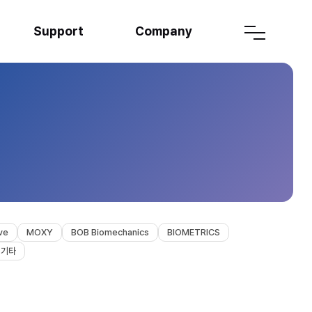
Support
Company
ve
MOXY
BOB Biomechanics
BIOMETRICS
기타