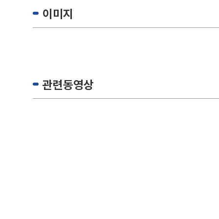
이미지
관련동영상
회사명
㈜두
주소
경기도 성
E-MAIL
sal