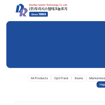
All Products
OptiTrack
Xsens
Markerles
Hap