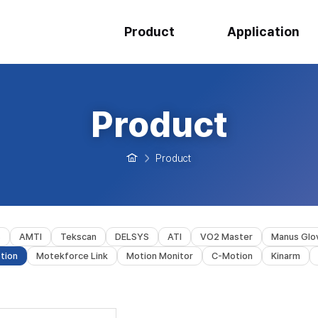
Product
Application
Product
Product
s
AMTI
Tekscan
DELSYS
ATI
VO2 Master
Manus Glo
tion
Motekforce Link
Motion Monitor
C-Motion
Kinarm