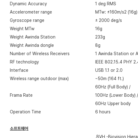
Dynamic Accuracy
1 deg RMS
Accelerometer range
MTw: ±160m/s2 (16g)
Gyroscope range
± 2000 deg/s
Weight MTw
16g
Weight Awinda Station
233g
Weight Awinda dongle
8g
Number of Wireless Receivers
1 Awinda Station or 
RF technology
IEEE 802.15.4 PHY 2
Interface
USB 1.1 or 2.0
Wireless range outdoor (max)
~50m (164 ft.)
60Hz (Full Body) /
Frama Rate
100Hz (Lower Body) 
60Hz Upper body
Operation Time
6 hours
소프트웨어
.BVH -Biovision Hiera