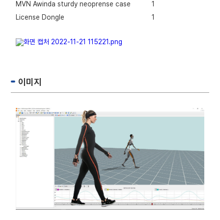
MVN Awinda sturdy neoprense case
1
License Dongle
1
이미지