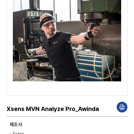
Xsens MVN Analyze Pro_Awinda
P
r
i
n
제조사
t
Xsens