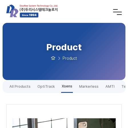
Product
Product
Xsens
All Products
OptiTrack
Markerless
AMTI
Tek