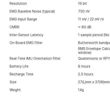
Resolution
16 bit
EMG Baseline Noise (typical)
750 nV
EMG Input Range
11 mV / 22 mV rti
CMRR
<-80 dB
Inter-Sensor Latency
1 sample period (No 
On-Board EMG Filter
Butterworth bandpa
RMS Envelope Calcu
window)
Real-Time IMU Orientation Filter
Quaternions or RPY 
Battery Life
8 hours
Recharge Time
2.5 hours
Size
27(L)mm x 37(W)mm
Weight
14g