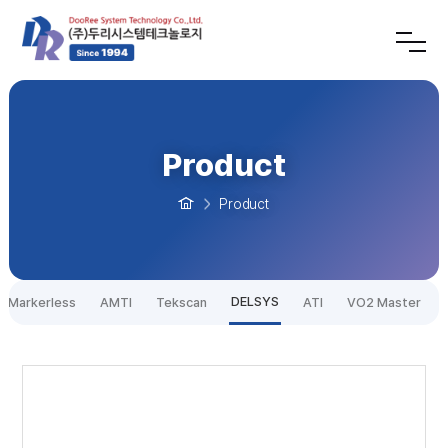
Product
Product
DELSYS
Markerless
AMTI
Tekscan
ATI
VO2 Master