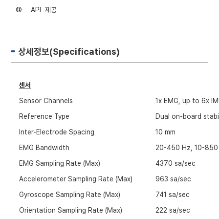
⑬
API
제공
상세정보(Specifications)
센서
Sensor Channels
1x EMG, up to 6x I
Reference Type
Dual on-board stabi
Inter-Electrode Spacing
10 mm
EMG Bandwidth
20-450 Hz, 10-850
EMG Sampling Rate (Max)
4370 sa/sec
Accelerometer Sampling Rate (Max)
963 sa/sec
Gyroscope Sampling Rate (Max)
741 sa/sec
Orientation Sampling Rate (Max)
222 sa/sec