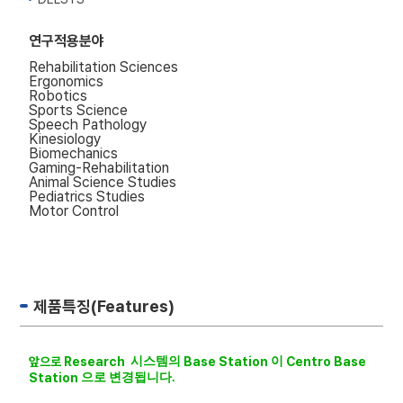
연구적용분야
Rehabilitation Sciences
Ergonomics
Robotics
Sports Science
Speech Pathology
Kinesiology
Biomechanics
Gaming-Rehabilitation
Animal Science Studies
Pediatrics Studies
Motor Control
제품특징(Features)
앞으로 Research
시스템의
Base Station
이
Centro Base
Station
으로
변경됩니다.