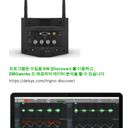
프로그램은
수집용
SW (Discover)
를
이용하고
,
EMGworks
도
제공되어
데이터
분석을
할
수
있습니다
.
https://delsys.com/trigno-discover/