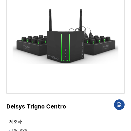
Delsys Trigno Centro
P
r
i
n
제조사
t
DELSYS