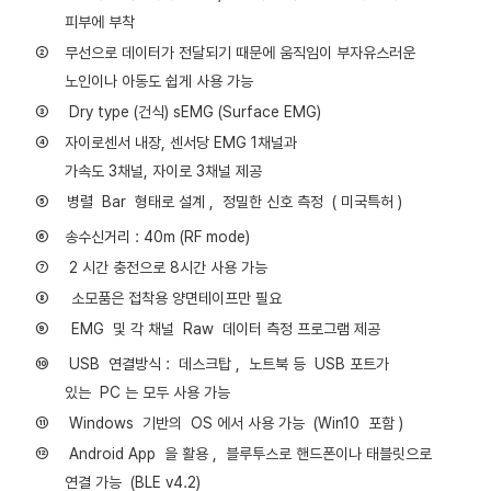
피부에 부착
②
무선으로 데이터가 전달되기 때문에 움직임이 부자유스러운
노인이나 아동도 쉽게 사용 가능
③
Dry type (
건식
) sEMG (Surface EMG)
④
자이로센서 내장
,
센서당
EMG 1
채널과
가속도
3
채널
,
자이로
3
채널 제공
⑤
병렬
Bar
형태로 설계
,
정밀한 신호 측정
(
미국특허
)
⑥
송수신거리
: 40m (RF mode)
⑦
2
시간 충전으로
8
시간 사용 가능
⑧
소모품은 접착용 양면테이프만 필요
⑨
EMG
및 각 채널
Raw
데이터 측정 프로그램 제공
⑩
USB
연결방식
:
데스크탑
,
노트북 등
USB
포트가
있는
PC
는 모두 사용 가능
⑪
Windows
기반의
OS
에서 사용 가능
(Win10
포함
)
⑫
Android App
을 활용
,
블루투스로 핸드폰이나 태블릿으로
연결 가능
(BLE v4.2)